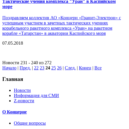
Тактические учения комплекса "Уран" в Каспийском
море
Поздравляем коллектив АО «Концерн «Гранит-Электрон» с
успешным участием в зачетных тактических учениях
корабельного ракетного комплекса «Уран» на ракетном
корабле «Татарстан» в акватории Каспийского моря
07.05.2018
Новости 231 - 240 из 272
Начало
|
Пред.
|
22
23
24
25
26
|
След.
|
Конец
|
Все
Главная
Новости
Информация для СМИ
Z-новости
О Концерне
Общие вопросы