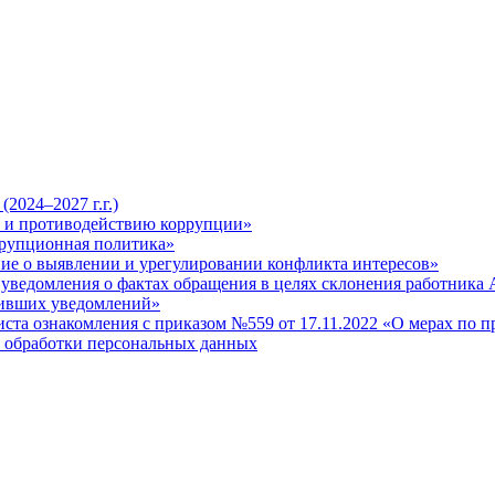
2024–2027 г.г.)
ю и противодействию коррупции»
ррупционная политика»
ие о выявлении и урегулировании конфликта интересов»
 уведомления о фактах обращения в целях склонения работника
пивших уведомлений»
ста ознакомления с приказом №559 от 17.11.2022 «О мерах по
 обработки персональных данных