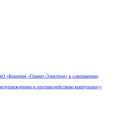
 АО «Концерн «Гранит-Электрон» к совершению
 предупреждению и противодействию коррупции»»