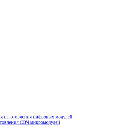
ия изготовления цифровых модулей
отовления СВЧ микромодулей