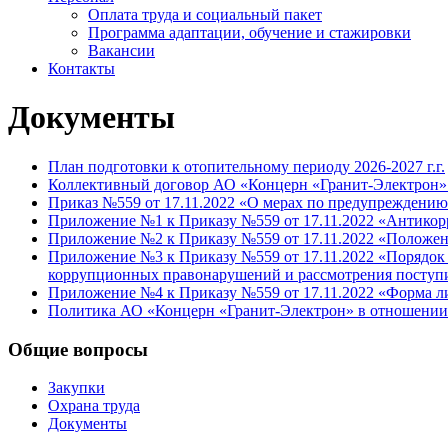
Оплата труда и социальный пакет
Программа адаптации, обучение и стажировки
Вакансии
Контакты
Документы
План подготовки к отопительному периоду 2026-2027 г.г.
Коллективный договор АО «Концерн «Гранит-Электрон» (
Приказ №559 от 17.11.2022 «О мерах по предупреждени
Приложение №1 к Приказу №559 от 17.11.2022 «Антико
Приложение №2 к Приказу №559 от 17.11.2022 «Положен
Приложение №3 к Приказу №559 от 17.11.2022 «Порядок
коррупционных правонарушений и рассмотрения посту
Приложение №4 к Приказу №559 от 17.11.2022 «Форма ли
Политика АО «Концерн «Гранит-Электрон» в отношении
Общие вопросы
Закупки
Охрана труда
Документы