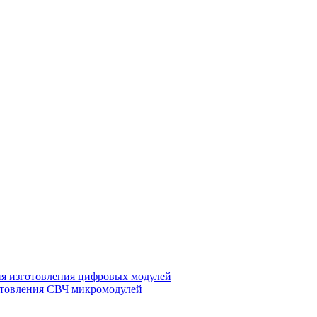
ия изготовления цифровых модулей
отовления СВЧ микромодулей