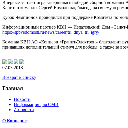
Впервые за 5 лет игра завершилась победой сборной команды
А
Капитан команды Сергей Ермоленко, благодаря своему огромном
Кубок Чемпионов проводился при поддержке Комитета по мол
Информационный партнер КВН — Издательский Дом
«Санкт-
https://spbvedomosti.ru/news/career/tri_dnya_tri_igry/
Команда КВН
АО «Концерн «Гранит-Электрон»
благодарит рук
придавших дополнительный стимул для победы, а также за во
07.03.2018
Возврат к списку
Главная
Новости
Информация для СМИ
Z-новости
О Концерне