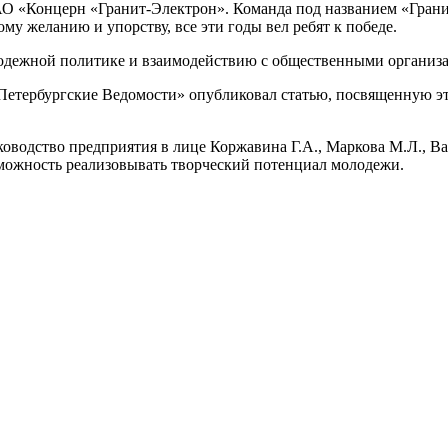
О «Концерн «Гранит-Электрон»
. Команда под названием «Гран
у желанию и упорству, все эти годы вел ребят к победе.
одежной политике и взаимодействию с общественными организ
Петербургские
Ведомости» опубликовал статью, посвященную э
оводство предприятия в лице Коржавина Г.А., Маркова М.Л., Ва
зможность реализовывать творческий потенциал молодежи.