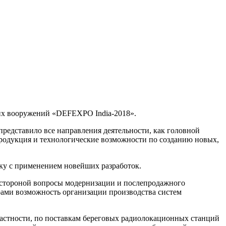
их
вооружений «DEFEXPO
India-2018
».
редставило все направления деятельности, как головной
продукция и технологические возможности по созданию новых,
ику с применением новейших разработок.
 стороной вопросы модернизации и послепродажного
рами возможность организации производства систем
частности, по поставкам береговых радиолокационных станций