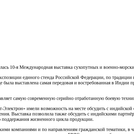
ялась
10-я
Международная выставка сухопутных и
военно-морск
кспозиции единого стенда Российской Федерации, по традиции п
де была выставлена самая передовая и востребованная в Индии 
ставляет самую современную серийно отработанную боевую техн
т-Электрон»
имели возможность на месте обсудить с индийской
ения. Выставка позволила также обсудить с индийскими партнё
о поддержания жизненного цикла продукции.
кими компаниями и по направлениям гражданской тематики, в 