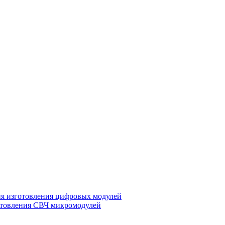
ия изготовления цифровых модулей
отовления СВЧ микромодулей