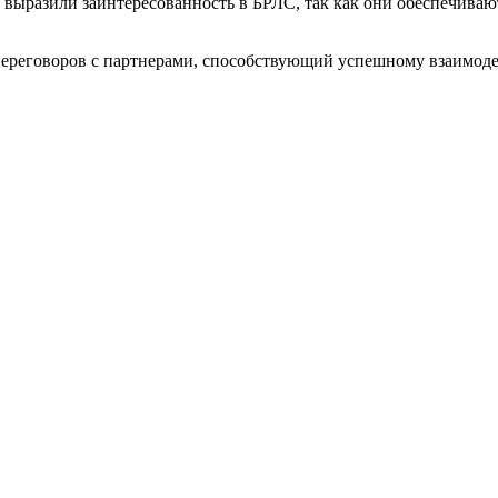
выразили заинтересованность в БРЛС, так как они обеспечиваю
 переговоров с партнерами, способствующий успешному взаимод