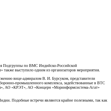
ия Подгруппы по ВМС
Индийско-Российской
н»
также выступило одним из организаторов мероприятия.
ружению
вице-адмиралом
В. И. Бурсуком
, представители
боронно-промышленного
комплекса, задействованные в ВТС
ш»
,
АО «КРЭТ»
,
АО «Концерн «Моринформсистема-Агат»
ндии. Подобные встречи являются крайне полезными, так как