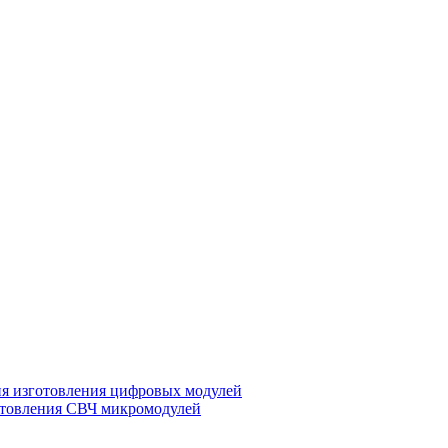
ия изготовления цифровых модулей
отовления СВЧ микромодулей