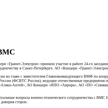
 ВМС
ерн «Гранит-Электрон»
приняли участие в работе
24-го
заседан
удничеству в
Санкт-Петербурге
.
АО «Концерн «Гранит-Электро
сии во главе с заместителем Главнокомандующего ВМФ по воо
России (ФСВТС России), ведущие отечественные предприятия
о
«Алмаз-Антей»
, АО Концерн «НПО «Аврора»,
АО «ПО «Севма
ктуальные вопросы
военно-технического
сотрудничества с ВМС И
 доверия сторон.