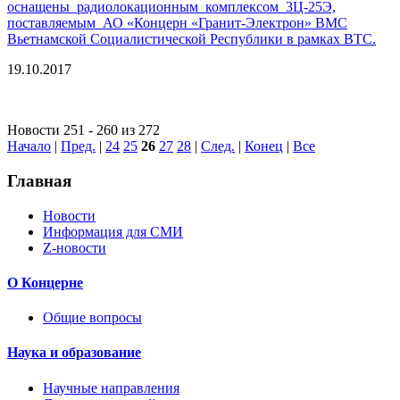
оснащены радиолокационным комплексом 3Ц-25Э,
поставляемым АО «Концерн «Гранит-Электрон» ВМС
Вьетнамской Социалистической Республики в рамках ВТС.
19.10.2017
Новости 251 - 260 из 272
Начало
|
Пред.
|
24
25
26
27
28
|
След.
|
Конец
|
Все
Главная
Новости
Информация для СМИ
Z-новости
О Концерне
Общие вопросы
Наука и образование
Научные направления