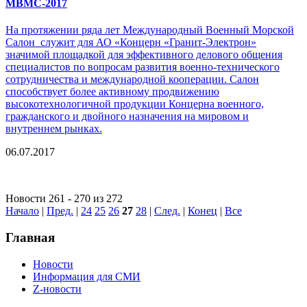
МВМС-2017
На протяжении ряда лет Международный Военный Морской
Салон служит для АО «Концерн «Гранит-Электрон»
значимой площадкой для эффективного делового общения
специалистов по вопросам развития военно-технического
сотрудничества и международной кооперации. Салон
способствует более активному продвижению
высокотехнологичной продукции Концерна военного,
гражданского и двойного назначения на мировом и
внутреннем рынках.
06.07.2017
Новости 261 - 270 из 272
Начало
|
Пред.
|
24
25
26
27
28
|
След.
|
Конец
|
Все
Главная
Новости
Информация для СМИ
Z-новости