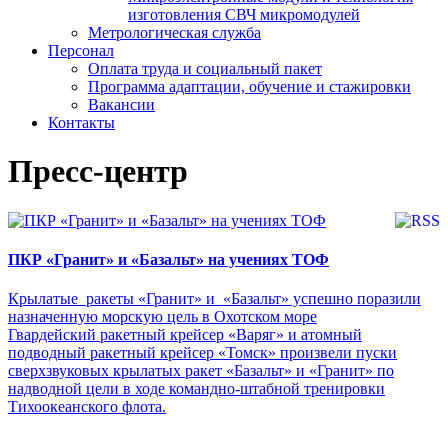
изготовления СВЧ микромодулей
Метрологическая служба
Персонал
Оплата труда и социальный пакет
Программа адаптации, обучение и стажировки
Вакансии
Контакты
Пресс-центр
ПКР «Гранит» и «Базальт» на учениях ТОФ
Крылатые ракеты «Гранит» и «Базальт» успешно поразили
назначенную морскую цель в Охотском море
Гвардейский ракетный крейсер «Варяг» и атомный
подводный ракетный крейсер «Томск» произвели пуски
сверхзвуковых крылатых ракет «Базальт» и «Гранит» по
надводной цели в ходе командно-штабной тренировки
Тихоокеанского флота.