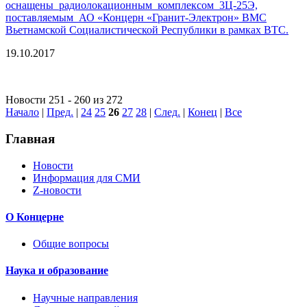
оснащены радиолокационным комплексом 3Ц-25Э,
поставляемым АО «Концерн «Гранит-Электрон» ВМС
Вьетнамской Социалистической Республики в рамках ВТС.
19.10.2017
Новости 251 - 260 из 272
Начало
|
Пред.
|
24
25
26
27
28
|
След.
|
Конец
|
Все
Главная
Новости
Информация для СМИ
Z-новости
О Концерне
Общие вопросы
Наука и образование
Научные направления