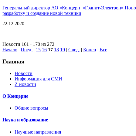
Генеральный директор АО «Концерн «Гранит-Электрон» Понома
разработку и создание новой техники
22.12.2020
Новости 161 - 170 из 272
Начало
|
Пред.
|
15
16
17
18
19
|
След.
|
Конец
|
Все
Главная
Новости
Информация для СМИ
Z-новости
О Концерне
Общие вопросы
Наука и образование
Научные направления