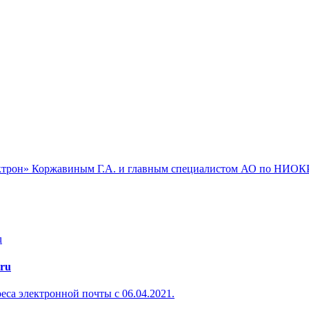
ектрон» Коржавиным Г.А. и главным специалистом АО по НИО
.ru
са электронной почты с 06.04.2021.