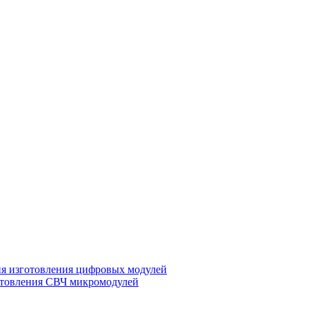
ия изготовления цифровых модулей
отовления СВЧ микромодулей