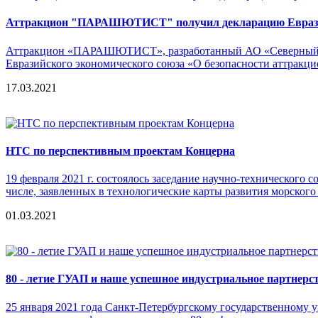
Аттракцион "ПАРАШЮТИСТ" получил декларацию Евразий
Аттракцион «ПАРАШЮТИСТ», разработанный АО «Северный пре
Евразийского экономического союза «О безопасности аттракци
17.03.2021
НТС по перспективным проектам Концерна
19 февраля 2021 г. состоялось заседание научно-технического
числе, заявленных в технологические карты развития морског
01.03.2021
80 - летие ГУАП и наше успешное индустриальное партнерс
25 января 2021 года Санкт-Петербургскому государственному