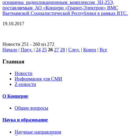
оснащены радиолокационным комплексом 3Ц-25Э,
поставляемым АО «Концерн «Гранит-Электрон» ВМС
Вьетнамской Социалистической Республики в рамках ВТС.
19.10.2017
Новости 251 - 260 из 272
Начало
|
Пред.
|
24
25
26
27
28
|
След.
|
Конец
|
Все
Главная
Новости
Информация для СМИ
Z-новости
О Концерне
Общие вопросы
Наука и образование
Научные направления