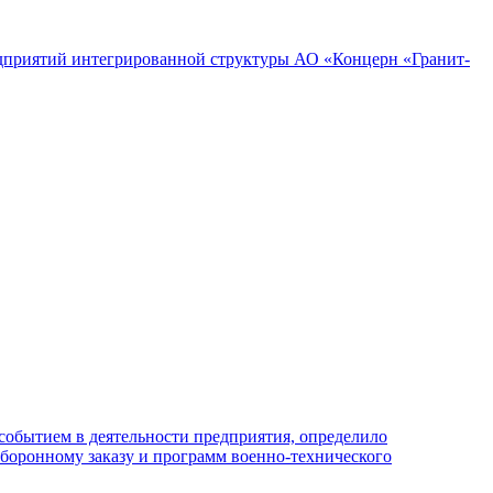
редприятий интегрированной структуры АО «Концерн «Гранит-
обытием в деятельности предприятия, определило
боронному заказу и программ военно-технического