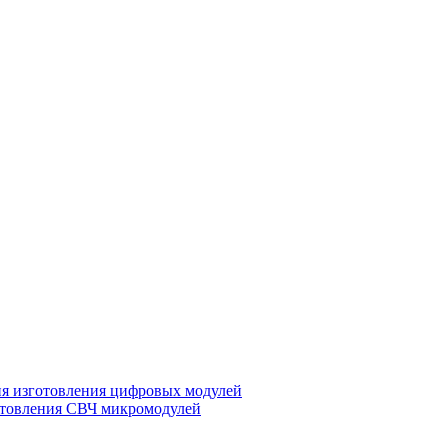
ия изготовления цифровых модулей
отовления СВЧ микромодулей