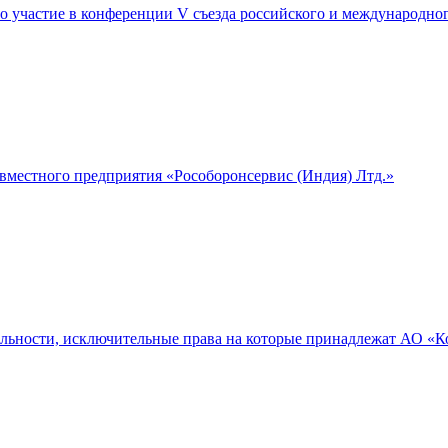
ло участие в конференции V съезда российского и международно
вместного предприятия «Рособоронсервис (Индия) Лтд.»
тельности, исключительные права на которые принадлежат АО «