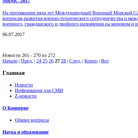
МВМС-2017
На протяжении ряда лет Международный Военный Морской Сал
вопросам развития военно-технического сотрудничества и ме
военного, гражданского и двойного назначения на мировом и 
06.07.2017
Новости 261 - 270 из 272
Начало
|
Пред.
|
24
25
26
27
28
|
След.
|
Конец
|
Все
Главная
Новости
Информация для СМИ
Z-новости
О Концерне
Общие вопросы
Наука и образование