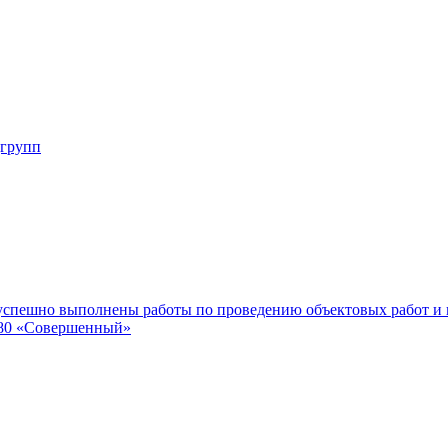
дгрупп
 успешно выполнены работы по проведению объектовых работ и
0380 «Совершенный»