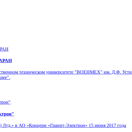
РАРАН
рственном техническом университете "ВОЕНМЕХ" им. Д.Ф. Устин
щее".
ктрон"
 Лтд.» в АО «Концерн «Гранит-Электрон» 15 июня 2017 года