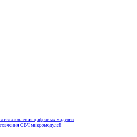
ия изготовления цифровых модулей
отовления СВЧ микромодулей