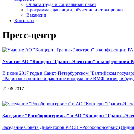
Оплата труда и социальный пакет
Программа адаптации, обучение и стажировки
Вакансии
Контакты
Пресс-центр
Участие АО "Концерн "Гранит-Электрон" в конференции 
В июне 2017 года в Санкт-Петербургском "Балтийском госуда
"Радиоэлектронное и ракетное вооружение ВМФ: взгляд в буду
21.06.2017
Заседание "Рособоронсервиса" в АО "Концерн "Гранит-Эле
Заседание Совета Директоров РИСП «Рособоронсервис (Индия)