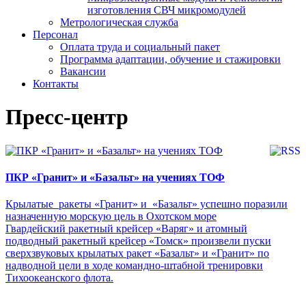
изготовления СВЧ микромодулей
Метрологическая служба
Персонал
Оплата труда и социальный пакет
Программа адаптации, обучение и стажировки
Вакансии
Контакты
Пресс-центр
ПКР «Гранит» и «Базальт» на учениях ТОФ
Крылатые ракеты «Гранит» и «Базальт» успешно поразили
назначенную морскую цель в Охотском море
Гвардейский ракетный крейсер «Варяг» и атомный
подводный ракетный крейсер «Томск» произвели пуски
сверхзвуковых крылатых ракет «Базальт» и «Гранит» по
надводной цели в ходе командно-штабной тренировки
Тихоокеанского флота.