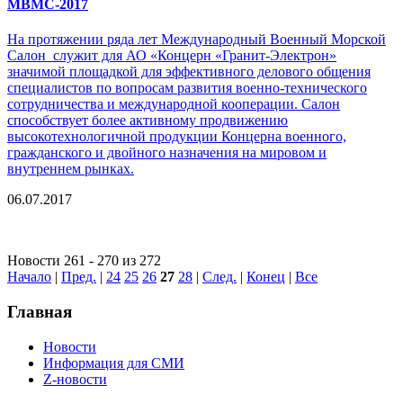
МВМС-2017
На протяжении ряда лет Международный Военный Морской
Салон служит для АО «Концерн «Гранит-Электрон»
значимой площадкой для эффективного делового общения
специалистов по вопросам развития военно-технического
сотрудничества и международной кооперации. Салон
способствует более активному продвижению
высокотехнологичной продукции Концерна военного,
гражданского и двойного назначения на мировом и
внутреннем рынках.
06.07.2017
Новости 261 - 270 из 272
Начало
|
Пред.
|
24
25
26
27
28
|
След.
|
Конец
|
Все
Главная
Новости
Информация для СМИ
Z-новости