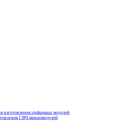
ия изготовления цифровых модулей
отовления СВЧ микромодулей