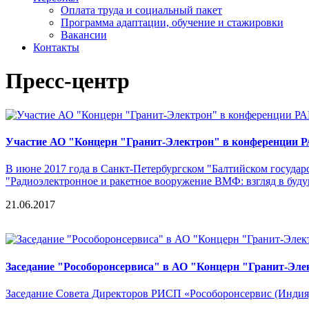
Оплата труда и социальный пакет
Программа адаптации, обучение и стажировки
Вакансии
Контакты
Пресс-центр
Участие АО "Концерн "Гранит-Электрон" в конференции 
В июне 2017 года в Санкт-Петербургском "Балтийском госуда
"Радиоэлектронное и ракетное вооружение ВМФ: взгляд в буду
21.06.2017
Заседание "Рособоронсервиса" в АО "Концерн "Гранит-Эле
Заседание Совета Директоров РИСП «Рособоронсервис (Индия)