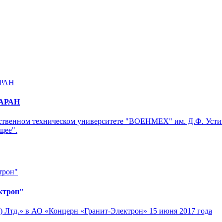
РАРАН
рственном техническом университете "ВОЕНМЕХ" им. Д.Ф. Устин
щее".
ктрон"
 Лтд.» в АО «Концерн «Гранит-Электрон» 15 июня 2017 года