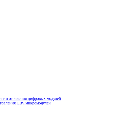
ия изготовления цифровых модулей
отовления СВЧ микромодулей