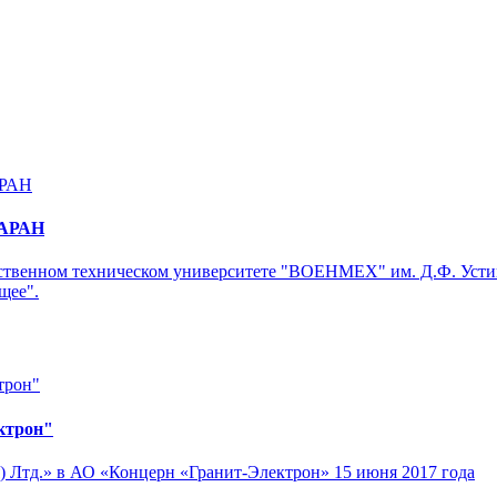
РАРАН
рственном техническом университете "ВОЕНМЕХ" им. Д.Ф. Устин
щее".
ктрон"
 Лтд.» в АО «Концерн «Гранит-Электрон» 15 июня 2017 года