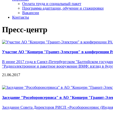
Оплата труда и социальный пакет
Программа адаптации, обучение и стажировки
Вакансии
Контакты
Пресс-центр
Участие АО "Концерн "Гранит-Электрон" в конференции 
В июне 2017 года в Санкт-Петербургском "Балтийском госуда
"Радиоэлектронное и ракетное вооружение ВМФ: взгляд в буду
21.06.2017
Заседание "Рособоронсервиса" в АО "Концерн "Гранит-Эле
Заседание Совета Директоров РИСП «Рособоронсервис (Индия)