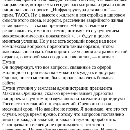
направление, которое мы сегодня рассматривали (реализация
национального проекта „Инфраструктура для жизни“ —
прим. ТАСС). Ну, а вместе с жильем и вся стройка в широком
смысле этого слова, и дороги, расселение аварийного жилья
и так далее», — сказал президент. «Надо в темпе все
реализовывать, именно в темпе, потому что с улучшением
макроэкономических показателей <…> будут в целом
меняться условия. Но у нас есть хороший повод над всем
комплексом вопросов поработать таким образом, чтобы
максимально создать благоприятные условия для развития той
отрасли, о которой мы сегодня и говорили», — призвал
Путин.
Он подчеркнул, что все вопросы, связанные со сферой
жилищного строительства «можно обсуждать и до утра».
Однако, по его мнению, была проделана очень большая
работа.
Путин уточнил у замглавы администрации президента
Максима Орешкина, сколько времени займет доработка
нацпроекта с учетом прозвучавших на заседании президиума
Госсовета замечаний и предложений. Орешкин назвал
месячный срок. «Но давайте не позже. Я понимаю, что это тот
случай, когда время нужно, потому что вопросов поставлено
много, и каждый важный, и каждый нужно проработать.
С кондачка такие вещи не принимаются, это точно
совершенно. Но давайте за месяц точно сделаем. И потом