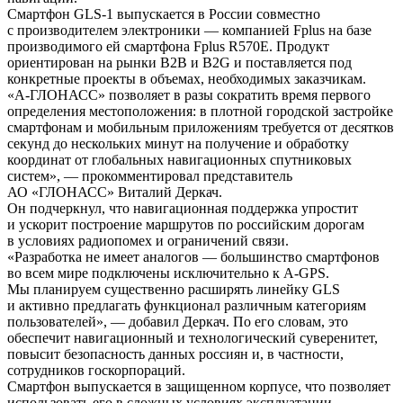
Смартфон
GLS-1
выпускается в России совместно
с производителем электроники — компанией Fplus на базе
производимого ей смартфона Fplus R570E. Продукт
ориентирован на рынки B2B и B2G и поставляется под
конкретные проекты в объемах, необходимых заказчикам.
«А-ГЛОНАСС»
позволяет в разы сократить время первого
определения местоположения: в плотной городской застройке
смартфонам и мобильным приложениям требуется от десятков
секунд до нескольких минут на получение и обработку
координат от глобальных навигационных спутниковых
систем», — прокомментировал представитель
АО «ГЛОНАСС»
Виталий Деркач.
Он подчеркнул, что навигационная поддержка упростит
и ускорит построение маршрутов по российским дорогам
в условиях радиопомех и ограничений связи.
«Разработка не имеет аналогов — большинство смартфонов
во всем мире подключены исключительно к
A-GPS
.
Мы планируем существенно расширять линейку GLS
и активно предлагать функционал различным категориям
пользователей», — добавил Деркач. По его словам, это
обеспечит навигационный и технологический суверенитет,
повысит безопасность данных россиян и, в частности,
сотрудников госкорпораций.
Смартфон выпускается в защищенном корпусе, что позволяет
использовать его в сложных условиях эксплуатации.