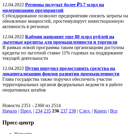
12.04.2022
Регионы получат более ₽3,7 млрд на
модернизацию предприятий
Субсидирование позволит предприятиям снизить затраты на
обновление мощностей, простимулирует инвестиционную
активность в регионах
12.04.2022
Кабмин направит еще 80 млрд рублей на
льготные кредиты для промышленности и торговли
В рамках новой программы таким организациям доступны
кредиты по льготной ставке 11% годовых на поддержание
текущей деятельности
12.04.2022
Путин поручил предоставить средства на
докапитализацию фондов развития промышленности
Глава государства также поручил обеспечить участие
территориальных органов федеральных ведомств в работе
оперативных штабов
Новости 2351 - 2360 из 2514
Начало
|
Пред.
|
234
235
236
237
238
|
След.
|
Конец
|
Все
Пресс-центр
Новости