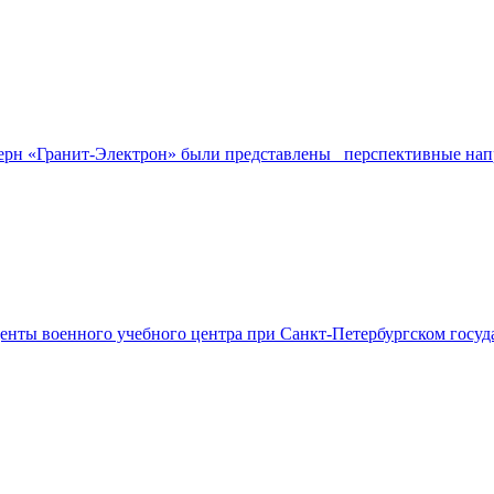
нцерн «Гранит-Электрон» были представлены перспективные нап
уденты военного учебного центра при Санкт-Петербургском гос