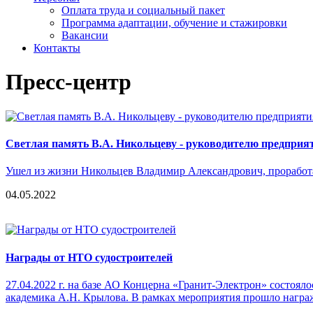
Оплата труда и социальный пакет
Программа адаптации, обучение и стажировки
Вакансии
Контакты
Пресс-центр
Светлая память В.А. Никольцеву - руководителю предприятия 
Ушел из жизни Никольцев Владимир Александрович, проработав
04.05.2022
Награды от НТО судостроителей
27.04.2022 г. на базе АО Концерна «Гранит-Электрон» состоя
академика А.Н. Крылова. В рамках мероприятия прошло награ