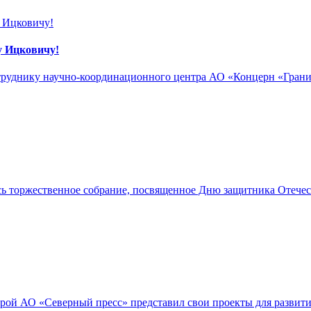
у Ицковичу!
руднику научно-координационного центра АО «Концерн «Гранит
сь торжественное собрание, посвященное Дню защитника Отечес
торой АО «Северный пресс» представил свои проекты для развит