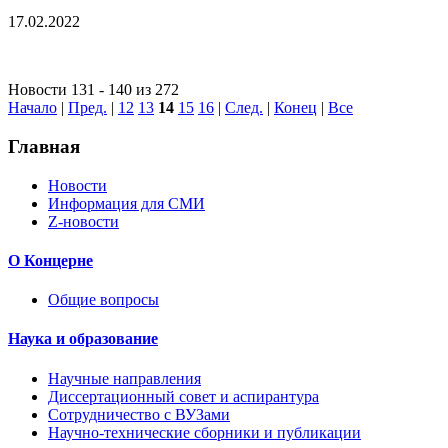
17.02.2022
Новости 131 - 140 из 272
Начало
|
Пред.
|
12
13
14
15
16
|
След.
|
Конец
|
Все
Главная
Новости
Информация для СМИ
Z-новости
О Концерне
Общие вопросы
Наука и образование
Научные направления
Диссертационный совет и аспирантура
Сотрудничество с ВУЗами
Научно-технические сборники и публикации