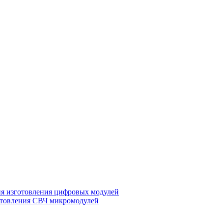
ия изготовления цифровых модулей
отовления СВЧ микромодулей