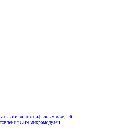
ия изготовления цифровых модулей
отовления СВЧ микромодулей