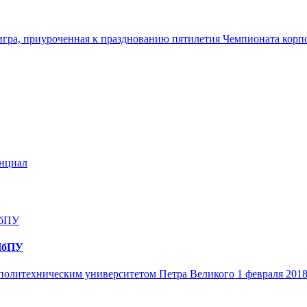
 игра, приуроченная к празднованию пятилетия Чемпионата корп
енциал
СПбПУ
 политехническим университетом Петра Великого 1 февраля 2018