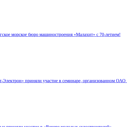
гское морское бюро машиностроения «Малахит» с 70-летием!
т-Электрон» приняли участие в семинаре, организованном ОАО
е приняли участие в «Вечере молодых судостроителей»