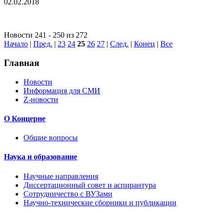
02.02.2018
Новости 241 - 250 из 272
Начало
|
Пред.
|
23
24
25
26
27
|
След.
|
Конец
|
Все
Главная
Новости
Информация для СМИ
Z-новости
О Концерне
Общие вопросы
Наука и образование
Научные направления
Диссертационный совет и аспирантура
Сотрудничество с ВУЗами
Научно-технические сборники и публикации