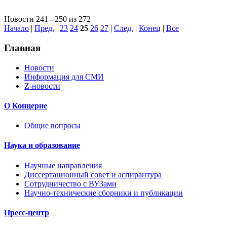
Новости 241 - 250 из 272
Начало
|
Пред.
|
23
24
25
26
27
|
След.
|
Конец
|
Все
Главная
Новости
Информация для СМИ
Z-новости
О Концерне
Общие вопросы
Наука и образование
Научные направления
Диссертационный совет и аспирантура
Сотрудничество с ВУЗами
Научно-технические сборники и публикации
Пресс-центр