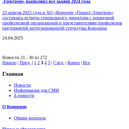
Электрон» выполнил все задачи 2024 года
23 апреля 2025 года в АО «Концерн «Гранит-Электрон»
состоялась встреча генерального директора с первичной
профсоюзной организацией и представителями профсоюзов
предприятий интегрированной структуры Концерна
24.04.2025
Новости 21 - 30 из 272
Начало
|
Пред.
|
1
2
3
4
5
|
След.
|
Конец
|
Все
Главная
Новости
Информация для СМИ
Z-новости
О Концерне
Общие вопросы