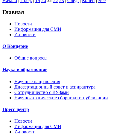
Начало
|
Пред.
|
19
20
21
22
23
|
След.
|
Конец
|
Все
Главная
Новости
Информация для СМИ
Z-новости
О Концерне
Общие вопросы
Наука и образование
Научные направления
Диссертационный совет и аспирантура
Сотрудничество с ВУЗами
Научно-технические сборники и публикации
Пресс-центр
Новости
Информация для СМИ
Z-новости