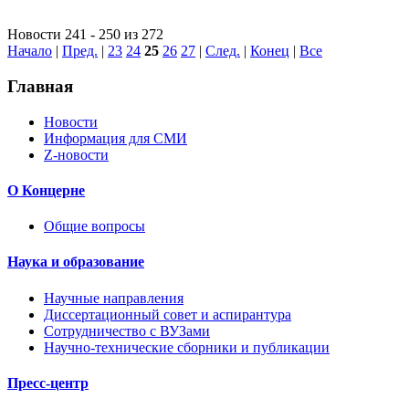
Новости 241 - 250 из 272
Начало
|
Пред.
|
23
24
25
26
27
|
След.
|
Конец
|
Все
Главная
Новости
Информация для СМИ
Z-новости
О Концерне
Общие вопросы
Наука и образование
Научные направления
Диссертационный совет и аспирантура
Сотрудничество с ВУЗами
Научно-технические сборники и публикации
Пресс-центр