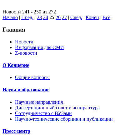
Новости 241 - 250 из 272
Начало
|
Пред.
|
23
24
25
26
27
|
След.
|
Конец
|
Все
Главная
Новости
Информация для СМИ
Z-новости
О Концерне
Общие вопросы
Наука и образование
Научные направления
Диссертационный совет и аспирантура
Сотрудничество с ВУЗами
Научно-технические сборники и публикации
Пресс-центр