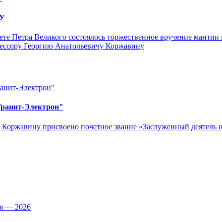
ПУ
тете Петра Великого состоялось торжественное вручение манти
фессору Георгию Анатольевичу Коржавину
Гранит-Электрон"
 Коржавину присвоено почетное звание «Заслуженный деятель 
ья — 2026