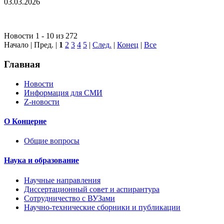
03.03.2026
Новости 1 - 10 из 272
Начало | Пред. |
1
2
3
4
5
|
След.
|
Конец
|
Все
Главная
Новости
Информация для СМИ
Z-новости
О Концерне
Общие вопросы
Наука и образование
Научные направления
Диссертационный совет и аспирантура
Сотрудничество с ВУЗами
Научно-технические сборники и публикации