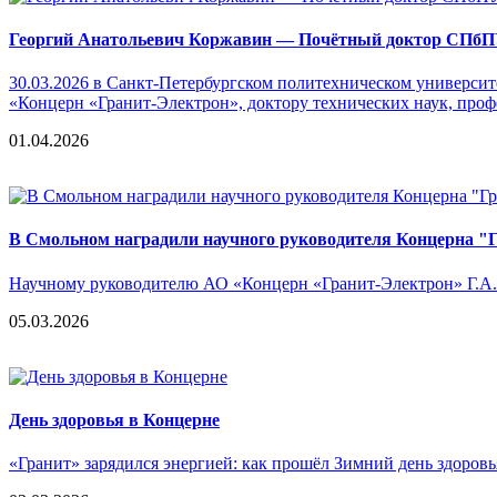
Георгий Анатольевич Коржавин — Почётный доктор СПб
30.03.2026 в Санкт-Петербургском политехническом универси
«Концерн «Гранит-Электрон», доктору технических наук, про
01.04.2026
В Смольном наградили научного руководителя Концерна "
Научному руководителю АО «Концерн «Гранит-Электрон» Г.А.
05.03.2026
День здоровья в Концерне
«Гранит» зарядился энергией: как прошёл Зимний день здоров