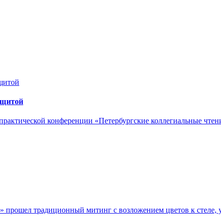
ащитой
практической конференции «Петербургские коллегиальные чтен
» прошел традиционный митинг с возложением цветов к стеле, 