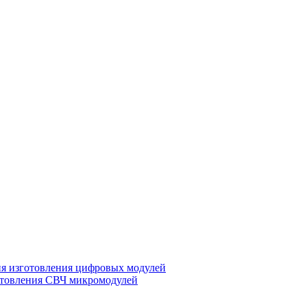
ия изготовления цифровых модулей
отовления СВЧ микромодулей