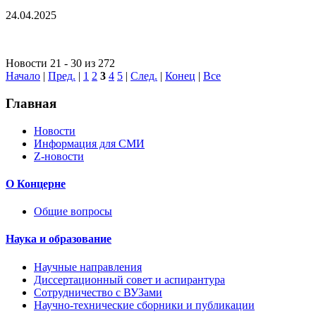
24.04.2025
Новости 21 - 30 из 272
Начало
|
Пред.
|
1
2
3
4
5
|
След.
|
Конец
|
Все
Главная
Новости
Информация для СМИ
Z-новости
О Концерне
Общие вопросы
Наука и образование
Научные направления
Диссертационный совет и аспирантура
Сотрудничество с ВУЗами
Научно-технические сборники и публикации