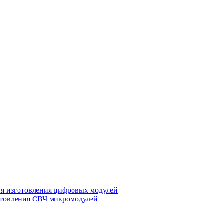
ия изготовления цифровых модулей
отовления СВЧ микромодулей