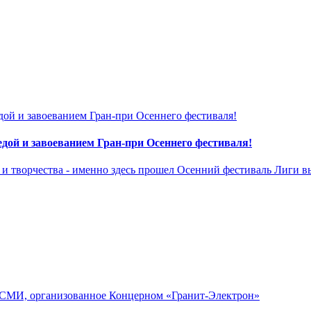
дой и завоеванием Гран-при Осеннего фестиваля!
а и творчества - именно здесь прошел Осенний фестиваль Лиги
 СМИ, организованное Концерном «Гранит-Электрон»