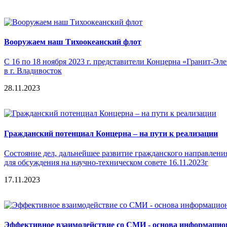
Вооружаем наш Тихоокеанский флот
С 16 по 18 ноября 2023 г. представители Концерна «Гранит-Э
в г. Владивосток
28.11.2023
Гражданский потенциал Концерна – на пути к реализации
Состояние дел, дальнейшее развитие гражданского направлени
для обсуждения на научно-техническом совете 16.11.2023г
17.11.2023
Эффективное взаимодействие со СМИ - основа информацио