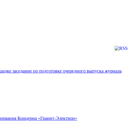
ощадке заседание по подготовке очередного выпуска журнала
 внимания Концерна «Гранит-Электрон»