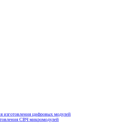
ия изготовления цифровых модулей
отовления СВЧ микромодулей