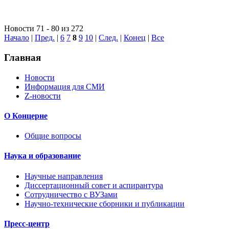
Новости 71 - 80 из 272
Начало
|
Пред.
|
6
7
8
9
10
|
След.
|
Конец
|
Все
Главная
Новости
Информация для СМИ
Z-новости
О Концерне
Общие вопросы
Наука и образование
Научные направления
Диссертационный совет и аспирантура
Сотрудничество с ВУЗами
Научно-технические сборники и публикации
Пресс-центр