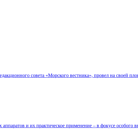
 редакционного совета «Морского вестника», провел на своей пл
х аппаратов и их практическое применение – в фокусе особого