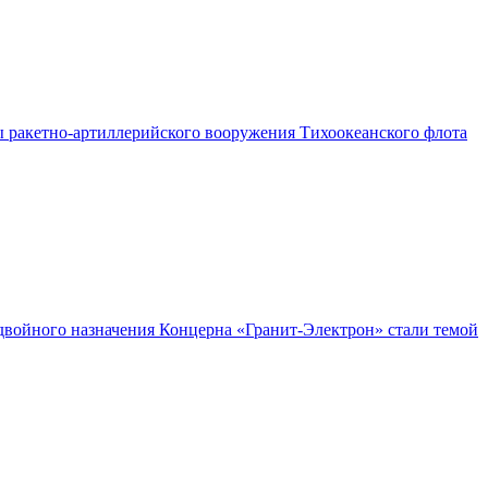
бы ракетно-артиллерийского вооружения Тихоокеанского флота
 двойного назначения Концерна «Гранит-Электрон» стали темой