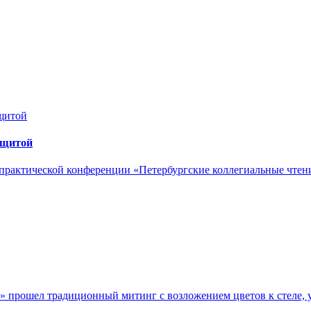
ащитой
практической конференции «Петербургские коллегиальные чтен
» прошел традиционный митинг с возложением цветов к стеле, 