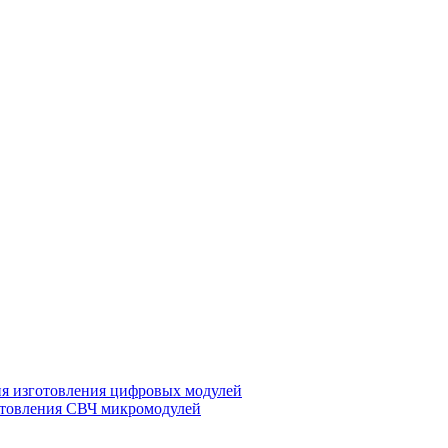
ия изготовления цифровых модулей
отовления СВЧ микромодулей