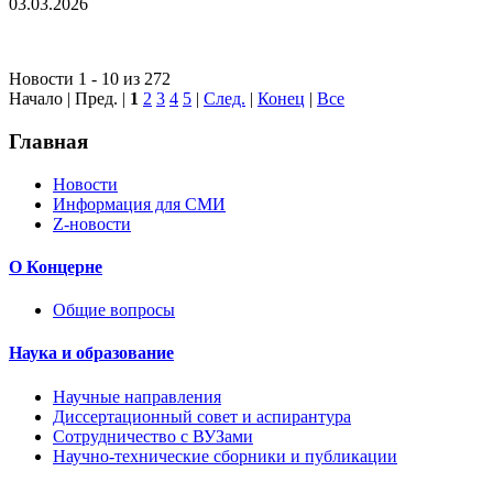
03.03.2026
Новости 1 - 10 из 272
Начало | Пред. |
1
2
3
4
5
|
След.
|
Конец
|
Все
Главная
Новости
Информация для СМИ
Z-новости
О Концерне
Общие вопросы
Наука и образование
Научные направления
Диссертационный совет и аспирантура
Сотрудничество с ВУЗами
Научно-технические сборники и публикации