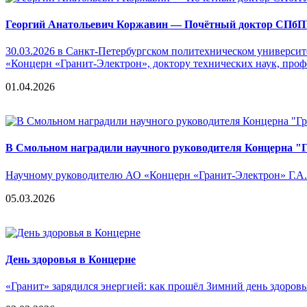
Георгий Анатольевич Коржавин — Почётный доктор СПб
30.03.2026 в Санкт-Петербургском политехническом универси
«Концерн «Гранит-Электрон», доктору технических наук, про
01.04.2026
В Смольном наградили научного руководителя Концерна "
Научному руководителю АО «Концерн «Гранит-Электрон» Г.А.
05.03.2026
День здоровья в Концерне
«Гранит» зарядился энергией: как прошёл Зимний день здоров