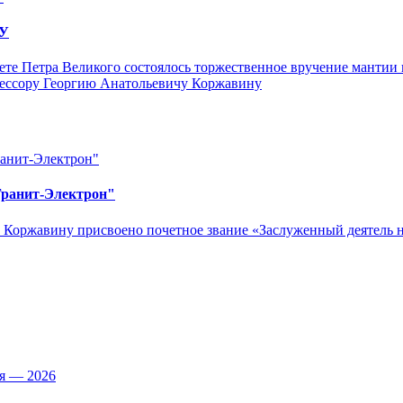
ПУ
тете Петра Великого состоялось торжественное вручение манти
фессору Георгию Анатольевичу Коржавину
Гранит-Электрон"
 Коржавину присвоено почетное звание «Заслуженный деятель 
ья — 2026