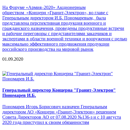
На Форуме «Армия–2020» Акционерным
обществом «Концерн «Гранит-Электрон», во главе с
Генеральным директором И.Б. Пономаревым, была
представлена перспективная продукция военного и
гражданского назначения, проведены продуктивные встречи
и рабочие переговоры с представителями заказчиков и
экспертами в области военной техники и вооружения с целью
максимально эффективного продвижения продукции
российского производства на мировой рынок
01.09.2020
Генеральный директор Концерна "Гранит-Электрон"
Пономарев И.Б.
Пономарев Игорь Борисович назначен Генеральным
директором АО «Концерн «Гранит-Электрон» решением
Совета Директоров АО от 07.08.2020 №136-з и с 10 августа
2020 года приступил к своим обязанностям