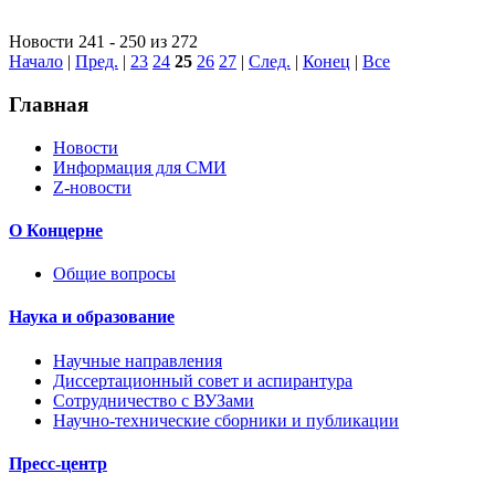
Новости 241 - 250 из 272
Начало
|
Пред.
|
23
24
25
26
27
|
След.
|
Конец
|
Все
Главная
Новости
Информация для СМИ
Z-новости
О Концерне
Общие вопросы
Наука и образование
Научные направления
Диссертационный совет и аспирантура
Сотрудничество с ВУЗами
Научно-технические сборники и публикации
Пресс-центр