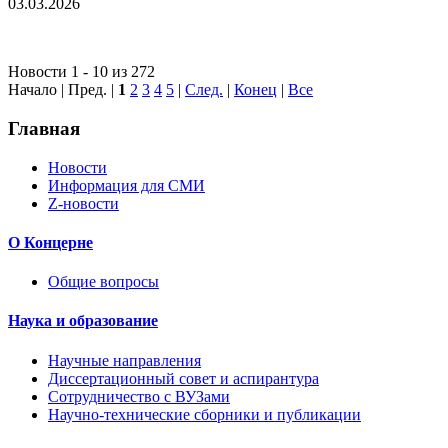
03.03.2026
Новости 1 - 10 из 272
Начало | Пред. |
1
2
3
4
5
|
След.
|
Конец
|
Все
Главная
Новости
Информация для СМИ
Z-новости
О Концерне
Общие вопросы
Наука и образование
Научные направления
Диссертационный совет и аспирантура
Сотрудничество с ВУЗами
Научно-технические сборники и публикации