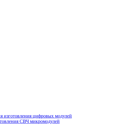
ия изготовления цифровых модулей
отовления СВЧ микромодулей