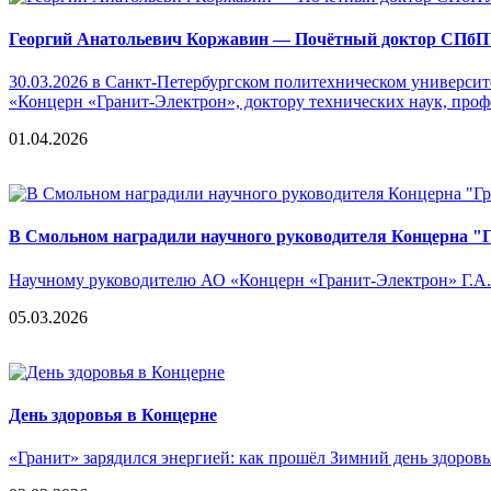
Георгий Анатольевич Коржавин — Почётный доктор СПб
30.03.2026 в Санкт-Петербургском политехническом универси
«Концерн «Гранит-Электрон», доктору технических наук, про
01.04.2026
В Смольном наградили научного руководителя Концерна "
Научному руководителю АО «Концерн «Гранит-Электрон» Г.А.
05.03.2026
День здоровья в Концерне
«Гранит» зарядился энергией: как прошёл Зимний день здоров