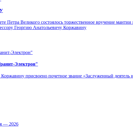
ПУ
тете Петра Великого состоялось торжественное вручение манти
фессору Георгию Анатольевичу Коржавину
Гранит-Электрон"
 Коржавину присвоено почетное звание «Заслуженный деятель 
ья — 2026