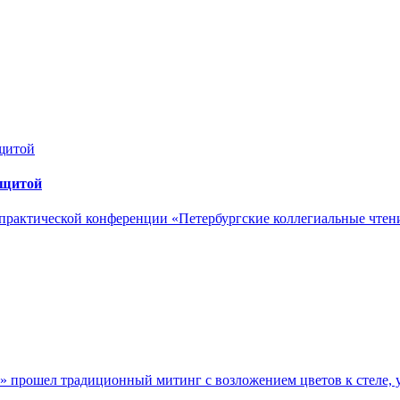
ащитой
практической конференции «Петербургские коллегиальные чтен
» прошел традиционный митинг с возложением цветов к стеле, 