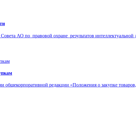
ти
го Совета АО по правовой охране результатов интеллектуальной
упкам
и общекорпоративной редакции «Положения о закупке товаров, 