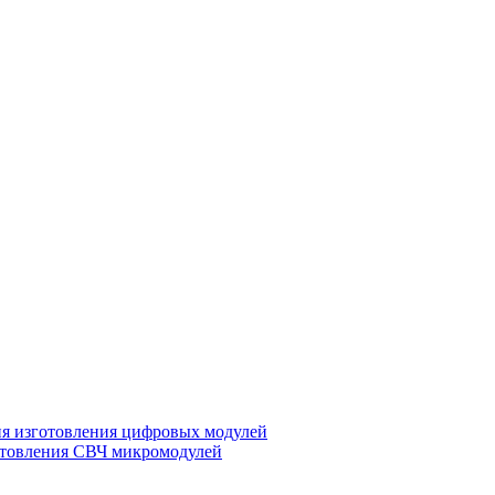
ия изготовления цифровых модулей
отовления СВЧ микромодулей