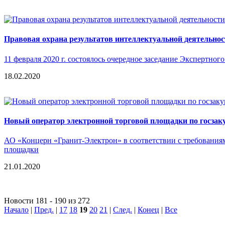
Правовая охрана результатов интеллектуальной деятельнос
11 февраля 2020 г. состоялось очередное заседание Экспертно
18.02.2020
Новый оператор электронной торговой площадки по госзак
АО «Концерн «Гранит-Электрон» в соответствии с требованиям
площадки
21.01.2020
Новости 181 - 190 из 272
Начало
|
Пред.
|
17
18
19
20
21
|
След.
|
Конец
|
Все