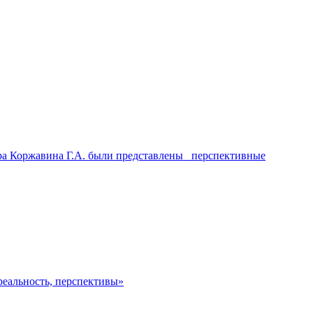
тора Коржавина Г.А. были представлены перспективные
реальность, перспективы»