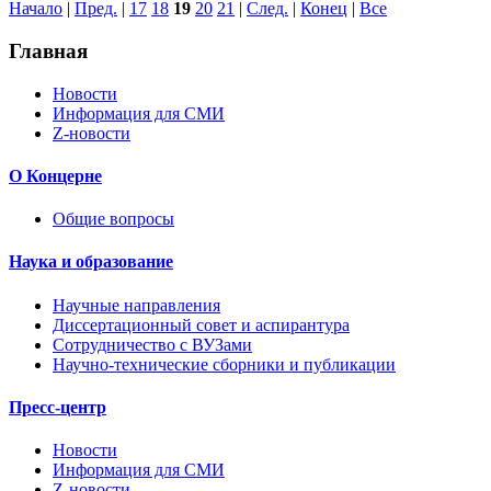
Начало
|
Пред.
|
17
18
19
20
21
|
След.
|
Конец
|
Все
Главная
Новости
Информация для СМИ
Z-новости
О Концерне
Общие вопросы
Наука и образование
Научные направления
Диссертационный совет и аспирантура
Сотрудничество с ВУЗами
Научно-технические сборники и публикации
Пресс-центр
Новости
Информация для СМИ
Z-новости