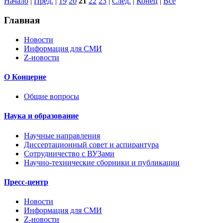
Начало
|
Пред.
|
19
20
21
22
23
|
След.
|
Конец
|
Все
Главная
Новости
Информация для СМИ
Z-новости
О Концерне
Общие вопросы
Наука и образование
Научные направления
Диссертационный совет и аспирантура
Сотрудничество с ВУЗами
Научно-технические сборники и публикации
Пресс-центр
Новости
Информация для СМИ
Z-новости