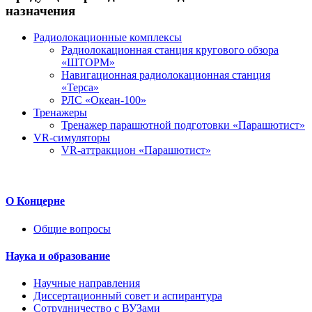
назначения
Радиолокационные комплексы
Радиолокационная станция кругового обзора
«ШТОРМ»
Навигационная радиолокационная станция
«Терса»
РЛС «Океан-100»
Тренажеры
Тренажер парашютной подготовки «Парашютист»
VR-симуляторы
VR-аттракцион «Парашютист»
О Концерне
Общие вопросы
Наука и образование
Научные направления
Диссертационный совет и аспирантура
Сотрудничество с ВУЗами