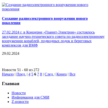
Cоздание радиоэлектронного вооружения нового
поколения
27.02.2024 г. в Концерне «Гранит-Электрон» состоялось
заседание научно-технического совета по радиоэлектронному
вооружению кораблей, подводных лодок и береговых
комплексов для ВМФ
29.02.2024
Новости 51 - 60 из 272
Начало
|
Пред.
|
4
5
6
7
8
|
След.
|
Конец
|
Все
Главная
Новости
Информация для СМИ
Z-новости