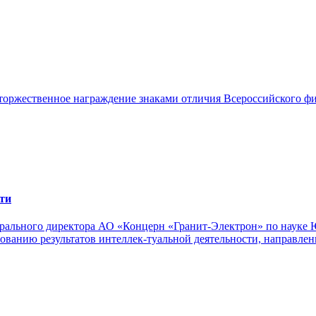
торжественное награждение знаками отличия Всероссийского фи
ти
е-рального директора АО «Концерн «Гранит-Электрон» по науке 
зованию результатов интеллек-туальной деятельности, направл