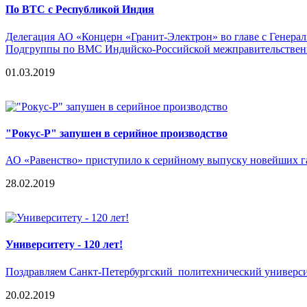
По ВТС с Республикой Индия
Делегация АО «Концерн «Гранит-Электрон» во главе с Генерал
Подгруппы по ВМС Индийско-Российской межправительственн
01.03.2019
"Рокус-Р" запушен в серийное производство
АО «Равенство» приступило к серийному выпуску новейших г
28.02.2019
Университету - 120 лет!
Поздравляем Санкт-Петербургский политехнический университ
20.02.2019