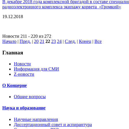
В декабре 2018 года комплексной бригадой в составе специа
радиоэлектронного комплекса экипажу корвета «Громкий»
19.12.2018
Новости 211 - 220 из 272
Начало
|
Пред.
|
20
21
22
23
24
|
След.
|
Конец
|
Все
Главная
Новости
Информация для СМИ
Z-новости
О Концерне
Общие вопросы
Наука и образование
Научные направления
Диссертационный совет и аспирантура