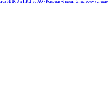
листов НПК-3 и ПКЦ-86 АО «Концерн «Гранит-Электрон» успешн