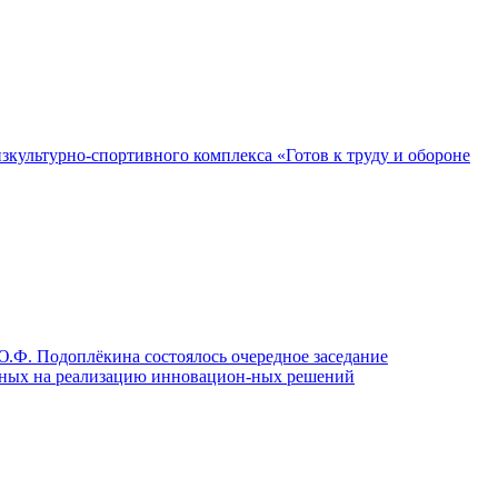
зкультурно-спортивного комплекса «Готов к труду и обороне
Ю.Ф. Подоплёкина состоялось очередное заседание
енных на реализацию инновацион-ных решений