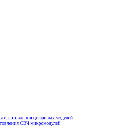
ия изготовления цифровых модулей
отовления СВЧ микромодулей