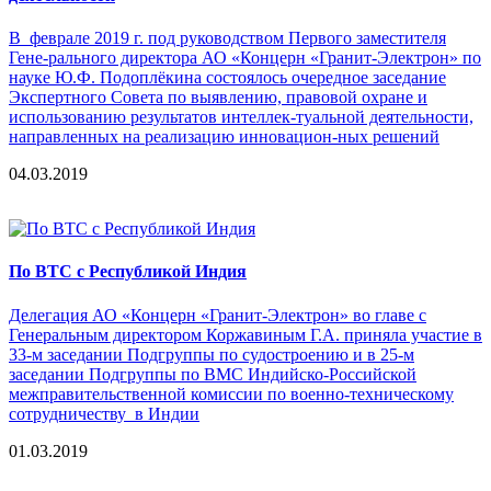
В феврале 2019 г. под руководством Первого заместителя
Гене-рального директора АО «Концерн «Гранит-Электрон» по
науке Ю.Ф. Подоплёкина состоялось очередное заседание
Экспертного Совета по выявлению, правовой охране и
использованию результатов интеллек-туальной деятельности,
направленных на реализацию инновацион-ных решений
04.03.2019
По ВТС с Республикой Индия
Делегация АО «Концерн «Гранит-Электрон» во главе с
Генеральным директором Коржавиным Г.А. приняла участие в
33-м заседании Подгруппы по судостроению и в 25-м
заседании Подгруппы по ВМС Индийско-Российской
межправительственной комиссии по военно-техническому
сотрудничеству в Индии
01.03.2019