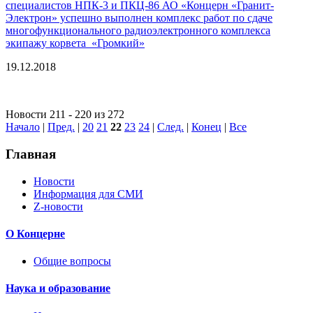
специалистов НПК-3 и ПКЦ-86 АО «Концерн «Гранит-
Электрон» успешно выполнен комплекс работ по сдаче
многофункционального радиоэлектронного комплекса
экипажу корвета «Громкий»
19.12.2018
Новости 211 - 220 из 272
Начало
|
Пред.
|
20
21
22
23
24
|
След.
|
Конец
|
Все
Главная
Новости
Информация для СМИ
Z-новости
О Концерне
Общие вопросы
Наука и образование