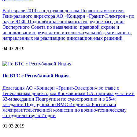
В феврале 2019 г. под руководством Первого заместителя
Гене-рального директора АО «Концерн «Гранит-Электрон» по
науке Ю.Ф. Подоплёкина состоялось очередное заседание
Экспертного Совета по выявлению, правовой охране и
использованию результатов интеллек-туальной деятельности,
направленных на реализацию инновацион-ных решений
04.03.2019
По ВТС с Республикой Индия
Делегация АО «Концерн «Гранит-Электрон» во главе с
Генеральным директором Коржавиным Г.А. приняла участие в
33-м заседании Подгруппы по судостроению и в 25-м
заседании Подгруппы по ВМС Индийско-Российской
межправительственной комиссии по военно-техническому
сотрудничеству в Индии
01.03.2019