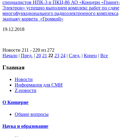
специалистов НПК-3 и ПКЦ-86 АО «Концерн «Гранит-
Электрон» успешно выполнен комплекс работ по сдаче
многофункционального радиоэлектронного комплекса
экипажу корвета «Громкий»
19.12.2018
Новости 211 - 220 из 272
Начало
|
Пред.
|
20
21
22
23
24
|
След.
|
Конец
|
Все
Главная
Новости
Информация для СМИ
Z-новости
О Концерне
Общие вопросы
Наука и образование