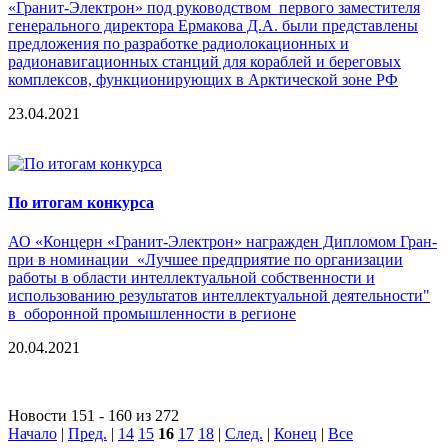
«Гранит-Электрон» под руководством первого заместителя
генерального директора Ермакова Д.А. были представлены
предложения по разработке радиолокационных и
радионавигационных станций для кораблей и береговых
комплексов, функционирующих в Арктической зоне РФ
23.04.2021
По итогам конкурса
АО «Концерн «Гранит-Электрон» награжден Дипломом Гран-
при в номинации «Лучшее предприятие по организации
работы в области интеллектуальной собственности и
использованию результатов интеллектуальной деятельности"
в оборонной промышленности в регионе
20.04.2021
Новости 151 - 160 из 272
Начало
|
Пред.
|
14
15
16
17
18
|
След.
|
Конец
|
Все