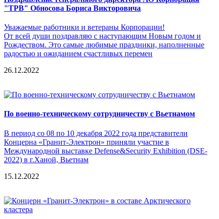
"ТРВ" Обносова Бориса Викторовича
Уважаемые работники и ветераны Корпорации!
От всей души поздравляю с наступающим Новым годом и
Рождеством. Это самые любимые праздники, наполненные
радостью и ожиданием счастливых перемен
26.12.2022
По военно-техническому сотрудничеству с Вьетнамом
В период со 08 по 10 декабря 2022 года представители
Концерна «Гранит-Электрон» приняли участие в
Международной выставке Defense&Security Exhibition (DSE-
2022) в г.Ханой, Вьетнам
15.12.2022