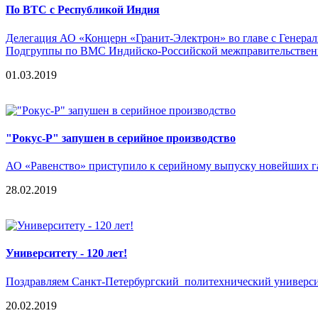
По ВТС с Республикой Индия
Делегация АО «Концерн «Гранит-Электрон» во главе с Генерал
Подгруппы по ВМС Индийско-Российской межправительственн
01.03.2019
"Рокус-Р" запушен в серийное производство
АО «Равенство» приступило к серийному выпуску новейших г
28.02.2019
Университету - 120 лет!
Поздравляем Санкт-Петербургский политехнический университ
20.02.2019