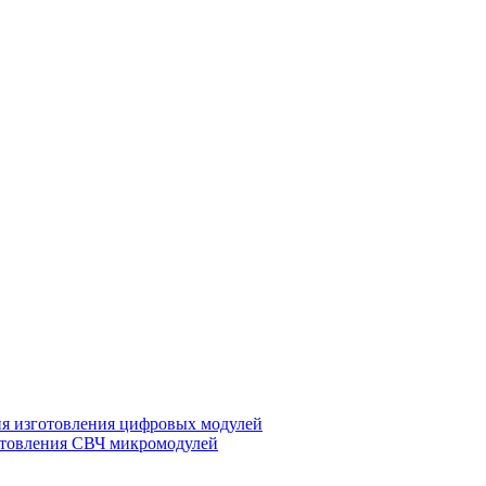
ия изготовления цифровых модулей
отовления СВЧ микромодулей