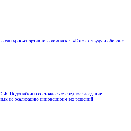
зкультурно-спортивного комплекса «Готов к труду и обороне
Ю.Ф. Подоплёкина состоялось очередное заседание
енных на реализацию инновацион-ных решений