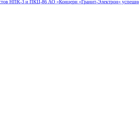
листов НПК-3 и ПКЦ-86 АО «Концерн «Гранит-Электрон» успешн