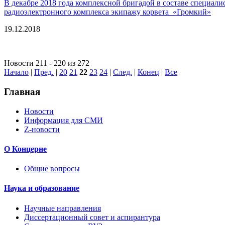
В декабре 2018 года комплексной бригадой в составе специа
радиоэлектронного комплекса экипажу корвета «Громкий»
19.12.2018
Новости 211 - 220 из 272
Начало
|
Пред.
|
20
21
22
23
24
|
След.
|
Конец
|
Все
Главная
Новости
Информация для СМИ
Z-новости
О Концерне
Общие вопросы
Наука и образование
Научные направления
Диссертационный совет и аспирантура