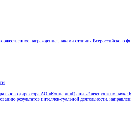
торжественное награждение знаками отличия Всероссийского фи
ти
е-рального директора АО «Концерн «Гранит-Электрон» по науке 
зованию результатов интеллек-туальной деятельности, направл