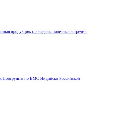
нная продукция, проведены полезные встречи с
дания Подгруппы по ВМС Индийско-Российской