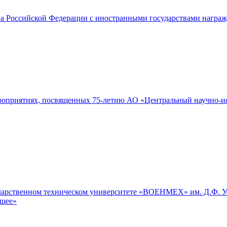
ства Российской Федерации с иностранными государствами нагр
роприятиях, посвященных 75-летию АО «Центральный научно-ис
ударственном техническом университете «ВОЕНМЕХ» им. Д.Ф. Ус
ущее»