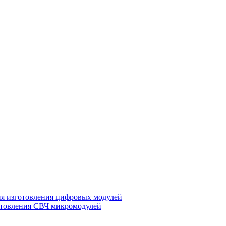
ия изготовления цифровых модулей
отовления СВЧ микромодулей