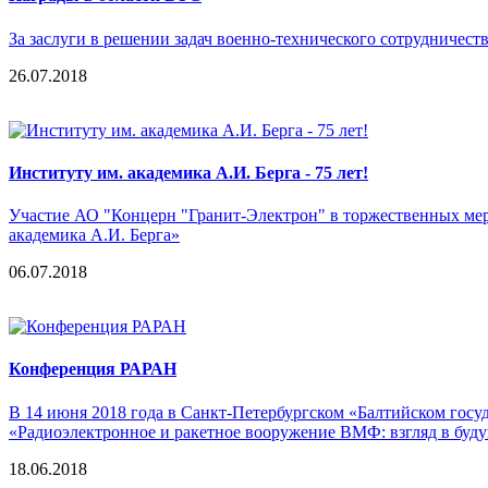
За заслуги в решении задач военно-технического сотрудниче
26.07.2018
Институту им. академика А.И. Берга - 75 лет!
Участие АО "Концерн "Гранит-Электрон" в торжественных ме
академика А.И. Берга»
06.07.2018
Конференция РАРАН
В 14 июня 2018 года в Санкт-Петербургском «Балтийском гос
«Радиоэлектронное и ракетное вооружение ВМФ: взгляд в буд
18.06.2018