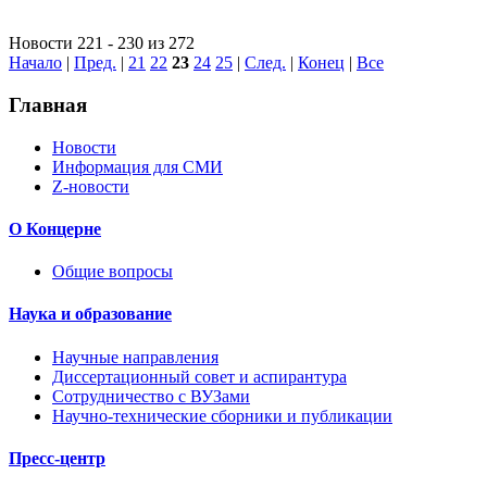
Новости 221 - 230 из 272
Начало
|
Пред.
|
21
22
23
24
25
|
След.
|
Конец
|
Все
Главная
Новости
Информация для СМИ
Z-новости
О Концерне
Общие вопросы
Наука и образование
Научные направления
Диссертационный совет и аспирантура
Сотрудничество с ВУЗами
Научно-технические сборники и публикации
Пресс-центр