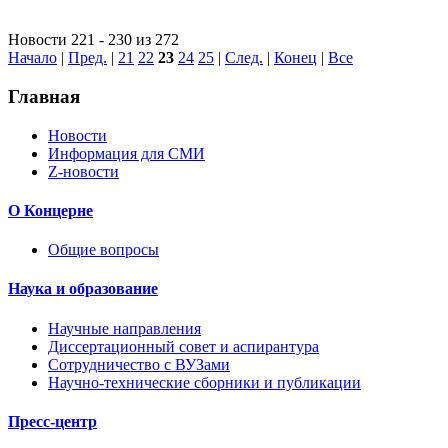
Новости 221 - 230 из 272
Начало
|
Пред.
|
21
22
23
24
25
|
След.
|
Конец
|
Все
Главная
Новости
Информация для СМИ
Z-новости
О Концерне
Общие вопросы
Наука и образование
Научные направления
Диссертационный совет и аспирантура
Сотрудничество с ВУЗами
Научно-технические сборники и публикации
Пресс-центр