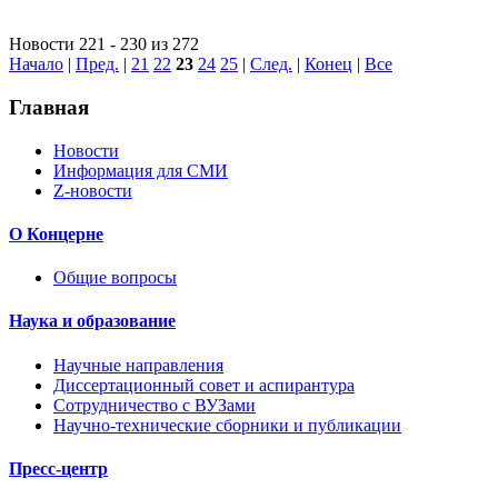
Новости 221 - 230 из 272
Начало
|
Пред.
|
21
22
23
24
25
|
След.
|
Конец
|
Все
Главная
Новости
Информация для СМИ
Z-новости
О Концерне
Общие вопросы
Наука и образование
Научные направления
Диссертационный совет и аспирантура
Сотрудничество с ВУЗами
Научно-технические сборники и публикации
Пресс-центр