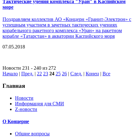
Тактические учения комплекса "Уран" в Каспийском
море
Поздравляем коллектив АО «Концерн «Гранит-Электрон» с
успешным участием в зачетных тактических учениях
корабельного ракетного комплекса «Уран» на ракетном
корабле «Татарстан» в акватории Каспийского моря
07.05.2018
Новости 231 - 240 из 272
Начало
|
Пред.
|
22
23
24
25
26
|
След.
|
Конец
|
Все
Главная
Новости
Информация для СМИ
Z-новости
О Концерне
Общие вопросы