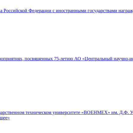
ства Российской Федерации с иностранными государствами нагр
роприятиях, посвященных 75-летию АО «Центральный научно-ис
ударственном техническом университете «ВОЕНМЕХ» им. Д.Ф. Ус
ущее»