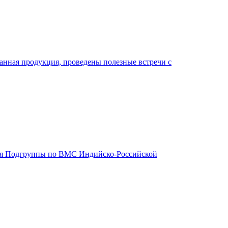
нная продукция, проведены полезные встречи с
дания Подгруппы по ВМС Индийско-Российской