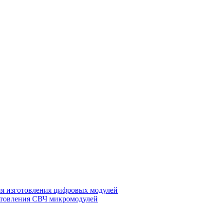
ия изготовления цифровых модулей
отовления СВЧ микромодулей