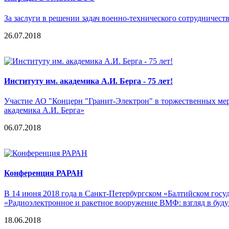
За заслуги в решении задач военно-технического сотрудниче
26.07.2018
Институту им. академика А.И. Берга - 75 лет!
Участие АО "Концерн "Гранит-Электрон" в торжественных ме
академика А.И. Берга»
06.07.2018
Конференция РАРАН
В 14 июня 2018 года в Санкт-Петербургском «Балтийском гос
«Радиоэлектронное и ракетное вооружение ВМФ: взгляд в буд
18.06.2018