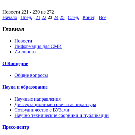
Новости 221 - 230 из 272
Начало
|
Пред.
|
21
22
23
24
25
|
След.
|
Конец
|
Все
Главная
Новости
Информация для СМИ
Z-новости
О Концерне
Общие вопросы
Наука и образование
Научные направления
Диссертационный совет и аспирантура
Сотрудничество с ВУЗами
Научно-технические сборники и публикации
Пресс-центр